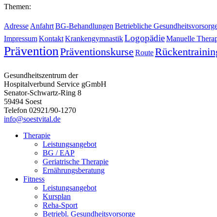
Themen:
Adresse
Anfahrt
BG-Behandlungen
Betriebliche Gesundheitsvorsorg
Logopädie
Impressum
Kontakt
Krankengymnastik
Manuelle Therap
Prävention
Präventionskurse
Rückentrainin
Route
Gesundheitszentrum der
Hospitalverbund Service gGmbH
Senator-Schwartz-Ring 8
59494 Soest
Telefon 02921/90-1270
info@soestvital.de
Therapie
Leistungsangebot
BG / EAP
Geriatrische Therapie
Ernährungsberatung
Fitness
Leistungsangebot
Kursplan
Reha-Sport
Betriebl. Gesundheitsvorsorge