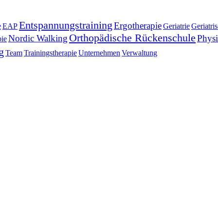
Entspannungstraining
Ergotherapie
e
EAP
Geriatrie
Geriatri
Orthopädische Rückenschule
Nordic Walking
Physi
ie
g
Team
Trainingstherapie
Unternehmen
Verwaltung